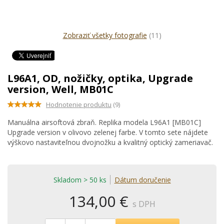
Zobraziť všetky fotografie
(11)
L96A1, OD, nožičky, optika, Upgrade
version, Well, MB01C
Hodnotenie produktu
(9)
Manuálna airsoftová zbraň. Replika modela L96A1 [MB01C]
Upgrade version v olivovo zelenej farbe. V tomto sete nájdete
výškovo nastaviteľnou dvojnožku a kvalitný optický zameriavač.
Skladom > 50 ks
Dátum doručenie
134,00 €
s DPH