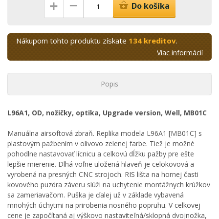
–
+
Do košíka
Nákupom tohto produktu získate
134 kreditov
.
Viac informácií
Popis
L96A1, OD, nožičky, optika, Upgrade version, Well, MB01C
Manuálna airsoftová zbraň. Replika modela L96A1 [MB01C] s
plastovým pažbením v olivovo zelenej farbe. Tiež je možné
pohodlne nastavovať lícnicu a celkovú dĺžku pažby pre ešte
lepšie mierenie. Dlhá voľne uložená hlaveň je celokovová a
vyrobená na presných CNC strojoch. RIS lišta na hornej časti
kovového puzdra záveru slúži na uchytenie montážnych krúžkov
sa zameriavačom. Puška je ďalej už v základe vybavená
mnohých úchytmi na prirobenia nosného popruhu. V celkovej
cene je započítaná aj výškovo nastaviteľná/sklopná dvojnožka,