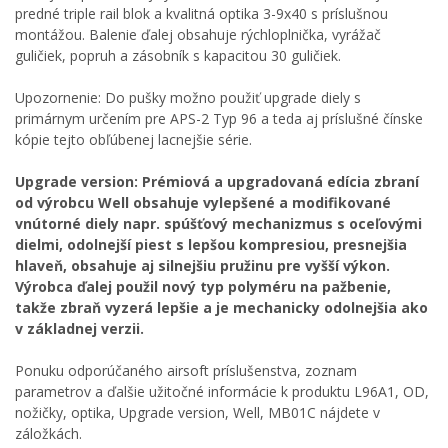
predné triple rail blok a kvalitná optika 3-9x40 s príslušnou
montážou. Balenie ďalej obsahuje rýchloplnička, vyrážač
guličiek, popruh a zásobník s kapacitou 30 guličiek.
Upozornenie: Do pušky možno použiť upgrade diely s
primárnym určením pre APS-2 Typ 96 a teda aj príslušné čínske
kópie tejto obľúbenej lacnejšie série.
Upgrade version: Prémiová a upgradovaná edícia zbraní
od výrobcu Well obsahuje vylepšené a modifikované
vnútorné diely napr. spúšťový mechanizmus s oceľovými
dielmi, odolnejší piest s lepšou kompresiou, presnejšia
hlaveň, obsahuje aj silnejšiu pružinu pre vyšší výkon.
Výrobca ďalej použil nový typ polyméru na pažbenie,
takže zbraň vyzerá lepšie a je mechanicky odolnejšia ako
v základnej verzii.
Ponuku odporúčaného airsoft príslušenstva, zoznam
parametrov a ďalšie užitočné informácie k produktu L96A1, OD,
nožičky, optika, Upgrade version, Well, MB01C nájdete v
záložkách.