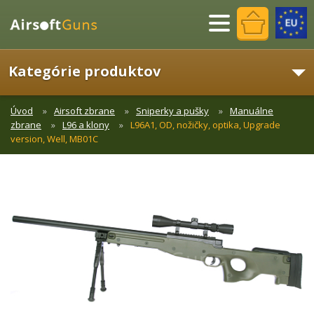
Menu
Kategórie produktov
Úvod
Airsoft zbrane
Sniperky a pušky
Manuálne
zbrane
L96 a klony
L96A1, OD, nožičky, optika, Upgrade
version, Well, MB01C