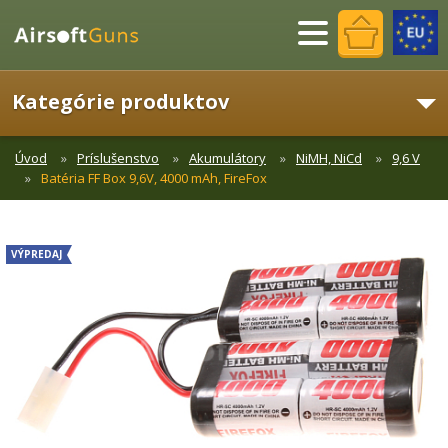
Menu
Kategórie produktov
Úvod
Príslušenstvo
Akumulátory
NiMH, NiCd
9,6 V
Batéria FF Box 9,6V, 4000 mAh, FireFox
VÝPREDAJ