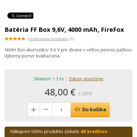
Batéria FF Box 9,6V, 4000 mAh, FireFox
Hodnotenie produktu
(1)
NiMH Box akumulátor 9.6 V pre zbrane s veľkou pevnou pažbou.
Výborný pomer kvalita/cena.
Skladom 1-3 ks
Dátum doručenie
48,00 €
s DPH
–
+
Do košíka
Nákupom tohto produktu získate
48 kreditov
.