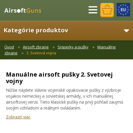
Menu
Kategórie produktov
Úvod
Airsoft zbrane
Sniperky a pušky
Manuálne
zbrane
2. Svetová vojna
Manuálne airsoft pušky 2. Svetovej
vojny
Nižšie nájdete slávne vojenské opakovacie pušky z výzbroje
vojakov nemeckej a sovietskej armády, v ich manuálnej
airsoftovej verzii. Tieto klasické pušky na prvý pohľad zaujmú
svojím vzhľadom a reálnym ovládaním.
Zobraziť viac