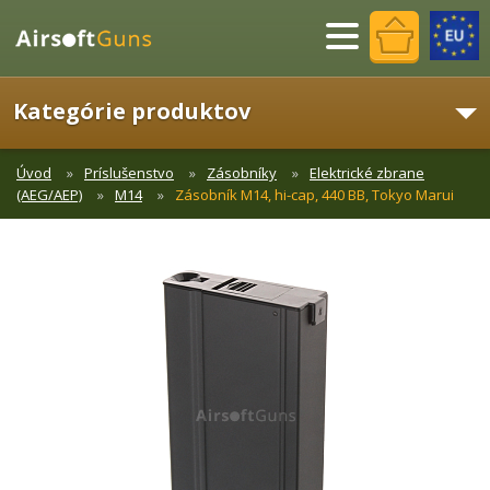
Menu
Kategórie produktov
Úvod
Príslušenstvo
Zásobníky
Elektrické zbrane
(AEG/AEP)
M14
Zásobník M14, hi-cap, 440 BB, Tokyo Marui