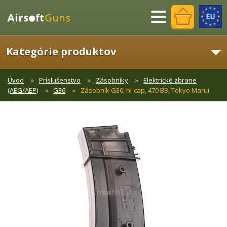
Menu
Kategórie produktov
Úvod
Príslušenstvo
Zásobníky
Elektrické zbrane
(AEG/AEP)
G36
Zásobník G36, hi-cap, 470 BB, Tokyo Marui