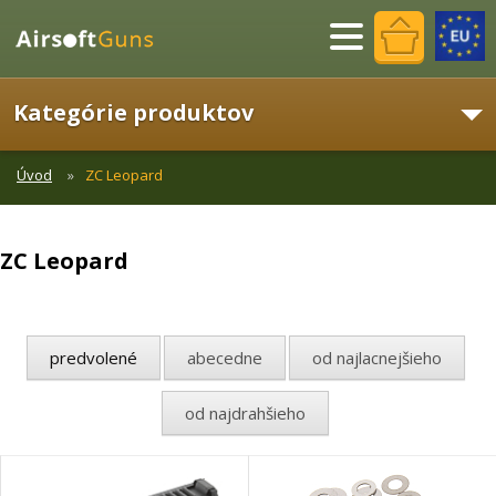
Menu
Kategórie produktov
Úvod
ZC Leopard
ZC Leopard
predvolené
abecedne
od najlacnejšieho
od najdrahšieho