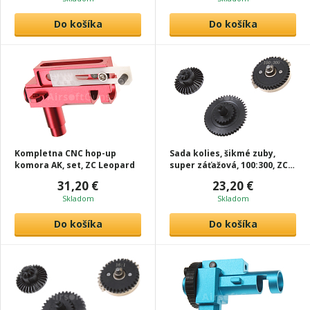
Do košíka
Do košíka
Kompletna CNC hop-up
Sada kolies, šikmé zuby,
komora AK, set, ZC Leopard
super záťažová, 100:300, ZC
Leopard
31,20 €
23,20 €
Skladom
Skladom
Do košíka
Do košíka