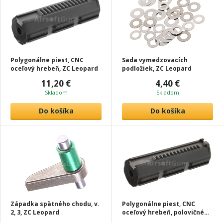
Polygonálne piest, CNC
Sada vymedzovacích
oceľový hrebeň, ZC Leopard
podložiek, ZC Leopard
11,20 €
4,40 €
Skladom
Skladom
Do košíka
Do košíka
Západka spätného chodu, v.
Polygonálne piest, CNC
2, 3, ZC Leopard
oceľový hrebeň, polovičné
zuby, ZC Leopard