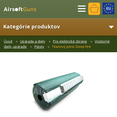
Menu
Kategórie produktov
Úvod
Upgrade a diely
Pre elektrické zbrane
Vnútorné
diely, upgrade
Piesty
Titanový piest, Deep Fire