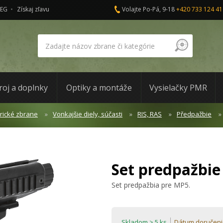
AEG
Získaj zľavu
Volajte Po-Pá, 9-18
+420 733 124 41
roj a doplnky
Optiky a montáže
Vysielačky PMR
trické zbrane
Vonkajšie diely, súčasti
RIS, RAS
Předpažbie
Set predpažbi
Set predpažbia pre MP5.
Skladom > 5 ks
Dátum doručeni