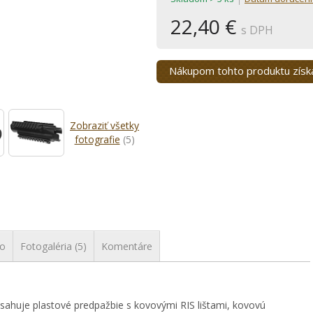
22,40 €
s DPH
Nákupom tohto produktu zís
Zobraziť všetky
fotografie
(5)
vo
Fotogaléria (5)
Komentáre
sahuje plastové predpažbie s kovovými RIS lištami, kovovú