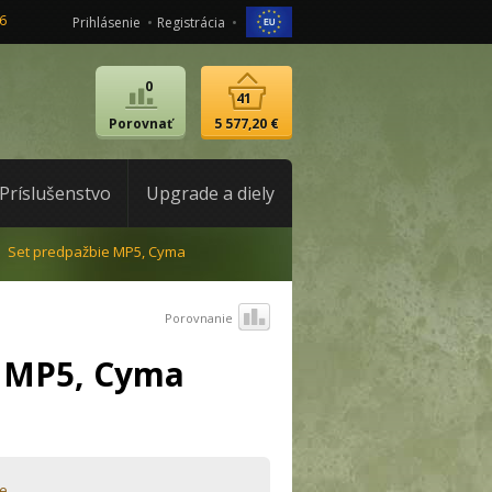
6
Prihlásenie
Registrácia
0
41
Porovnať
5 577,20 €
Príslušenstvo
Upgrade a diely
Set predpažbie MP5, Cyma
Porovnanie
e MP5, Cyma
e