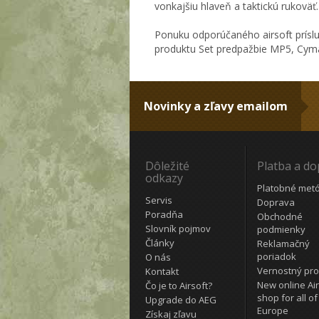
vonkajšiu hlaveň a taktickú rukoväť.
Ponuku odporúčaného airsoft prísl
produktu Set predpažbie MP5, Cyma
Novinky a zľavy emailom
Dôležité
Platba a d
odkazy
Platobné met
Servis
Doprava
Poradňa
Obchodné
Slovník pojmov
podmienky
Články
Reklamačný
poriadok
O nás
Vernostný pr
Kontakt
New online Air
Čo je to Airsoft?
shop for all of
Upgrade do AEG
Europe
Získaj zľavu