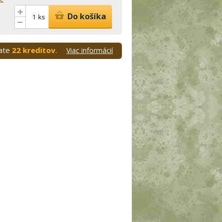
+
Do košíka
ks
–
kate
22 kreditov
.
Viac informácií