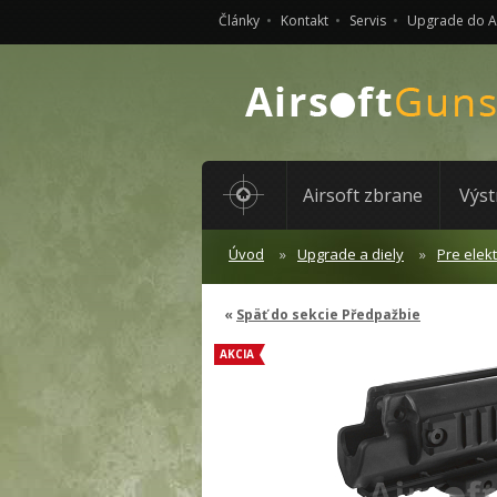
Články
Kontakt
Servis
Upgrade do 
Airsoft zbrane
Výst
Úvod
Upgrade a diely
Pre elek
Späť do sekcie Předpažbie
AKCIA