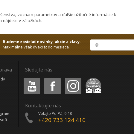
ušenstva, zoznam parametrov a ďalšie užitočné informácie k
 nájdete v záložkách.
Budeme zasielať novinky, akcie a zľavy.
Maximálne však dvakrát do mesiaca.
oprava
Sledujte nás
Youtube
Facebook
Instagram
Heureka
ódy
Kontaktujte nás
Volajte Po-Pá, 9-18
ogram
+420 733 124 416
soft