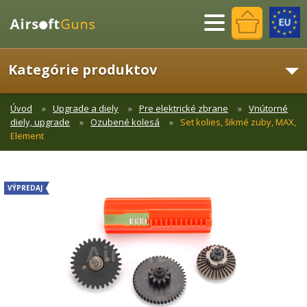
Menu
Kategórie produktov
Úvod
Upgrade a diely
Pre elektrické zbrane
Vnútorné
diely, upgrade
Ozubené kolesá
Set kolies, šikmé zuby, MAX,
Element
VÝPREDAJ