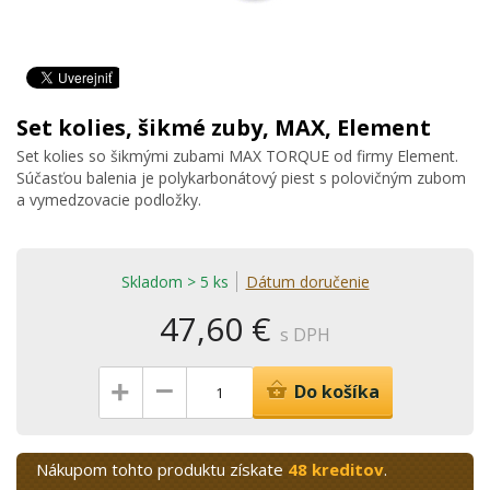
Set kolies, šikmé zuby, MAX, Element
Set kolies so šikmými zubami MAX TORQUE od firmy Element.
Súčasťou balenia je polykarbonátový piest s polovičným zubom
a vymedzovacie podložky.
Skladom > 5 ks
Dátum doručenie
47,60 €
s DPH
–
+
Do košíka
Nákupom tohto produktu získate
48 kreditov
.