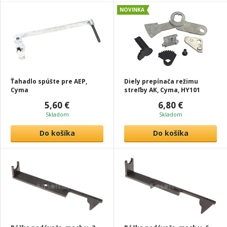
NOVINKA
Ťahadlo spúšte pre AEP,
Diely prepínača režimu
Cyma
streľby AK, Cyma, HY101
5,60 €
6,80 €
Skladom
Skladom
Do košíka
Do košíka