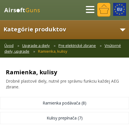
Menu
Kategórie produktov
Úvod
Upgrade a diely
Pre elektrické zbrane
Vnútorné
diely, upgrade
Ramienka, kulisy
Ramienka, kulisy
Drobné plastové diely, nutné pre správnu funkciu každej AEG
zbrane.
Ramienka podávača
(8)
Kulisy prepínača
(7)