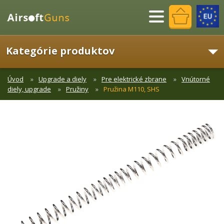
Menu
Kategórie produktov
Úvod
Upgrade a diely
Pre elektrické zbrane
Vnútorné
diely, upgrade
Pružiny
Pružina M110, SHS