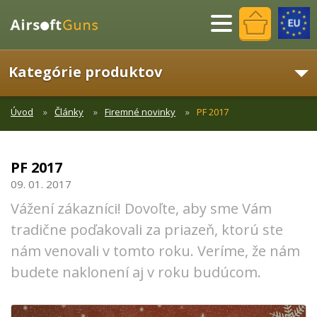
Menu
Kategórie produktov
Úvod
Články
Firemné novinky
PF 2017
PF 2017
09. 01. 2017
Vážení zákazníci! Dovoľte, aby sme Vám
tradične poďakovali za priazeň, ktorú ste
nám venovali v tomto roku. Veríme, že nám
budete naklonení aj v roku budúcom.