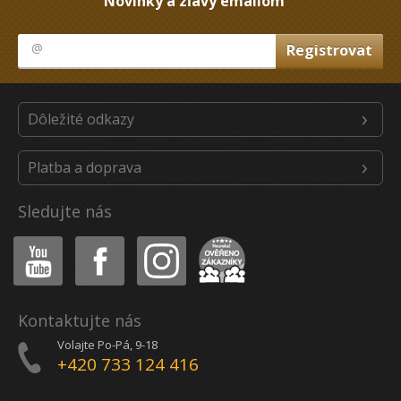
Novinky a zľavy emailom
Dôležité odkazy
Platba a doprava
Sledujte nás
Youtube
Facebook
Instagram
Heureka
Kontaktujte nás
Volajte Po-Pá, 9-18
+420 733 124 416