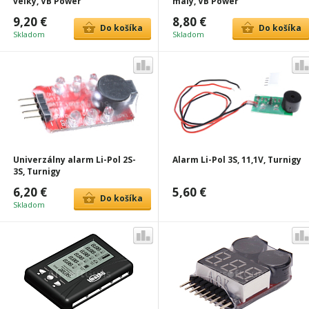
veľký, VB Power
malý, VB Power
9,20 €
8,80 €
Do košíka
Do košíka
Skladom
Skladom
Univerzálny alarm Li-Pol 2S-
Alarm Li-Pol 3S, 11,1V, Turnigy
3S, Turnigy
6,20 €
5,60 €
Do košíka
Skladom