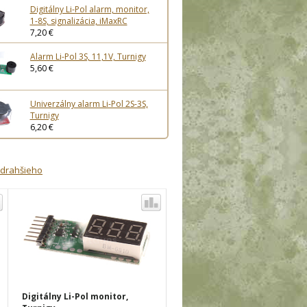
Digitálny Li-Pol alarm, monitor,
1-8S, signalizácia, iMaxRC
7,20 €
Alarm Li-Pol 3S, 11,1V, Turnigy
5,60 €
Univerzálny alarm Li-Pol 2S-3S,
Turnigy
6,20 €
jdrahšieho
Digitálny Li-Pol monitor,