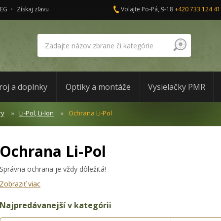
AEG
Získaj zľavu
Volajte Po-Pá, 9-18
+420 733 124 41
roj a doplnky
Optiky a montáže
Vysielačky PMR
ry
Li-Pol, Li-Ion
Ochrana Li-Pol
Ochrana Li-Pol
Správna ochrana je vždy dôležitá!
Zobraziť viac
Najpredávanejší v kategórii