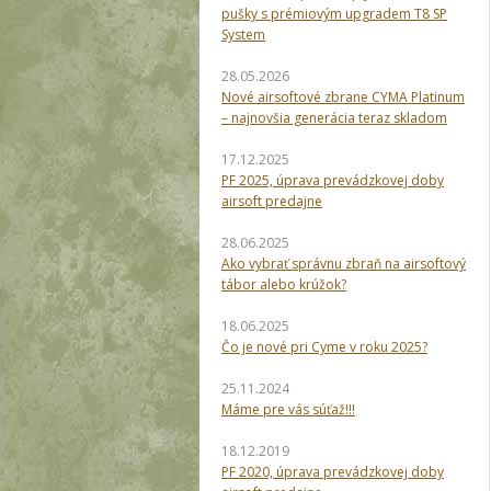
pušky s prémiovým upgradem T8 SP
System
28.05.2026
Nové airsoftové zbrane CYMA Platinum
– najnovšia generácia teraz skladom
17.12.2025
PF 2025, úprava prevádzkovej doby
airsoft predajne
28.06.2025
Ako vybrať správnu zbraň na airsoftový
tábor alebo krúžok?
18.06.2025
Čo je nové pri Cyme v roku 2025?
25.11.2024
Máme pre vás súťaž!!!
18.12.2019
PF 2020, úprava prevádzkovej doby