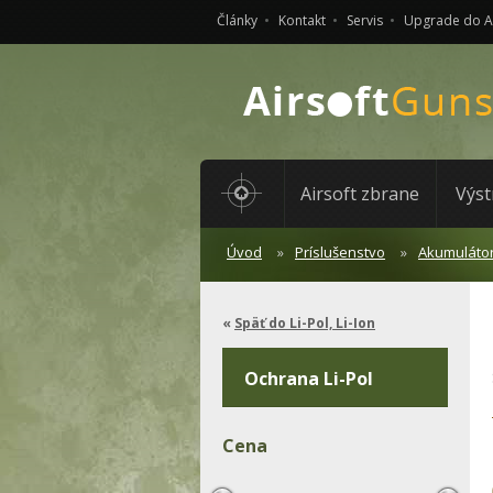
Články
Kontakt
Servis
Upgrade do 
Airsoft zbrane
Výst
Úvod
Príslušenstvo
Akumuláto
Späť do Li-Pol, Li-Ion
Ochrana Li-Pol
Cena