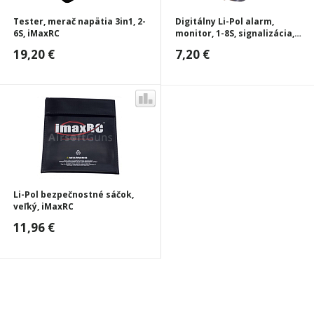
Tester, merač napätia 3in1, 2-
Digitálny Li-Pol alarm,
6S, iMaxRC
monitor, 1-8S, signalizácia,
iMaxRC
19,20 €
7,20 €
Li-Pol bezpečnostné sáčok,
veľký, iMaxRC
11,96 €