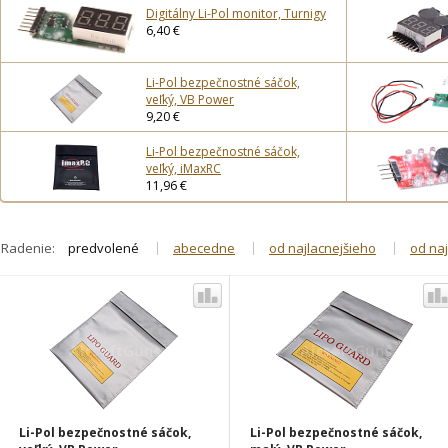
Digitálny Li-Pol monitor, Turnigy
6,40 €
Li-Pol bezpečnostné sáčok,
veľký, VB Power
9,20 €
Li-Pol bezpečnostné sáčok,
veľký, iMaxRC
11,96 €
Radenie:
predvolené
abecedne
od najlacnejšieho
od na
Li-Pol bezpečnostné sáčok,
Li-Pol bezpečnostné sáčok,