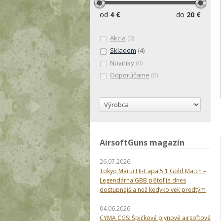
od
4 €
do
20 €
Akcia
(0)
Skladom
(4)
Novinky
(0)
Odporúčame
(0)
AirsoftGuns magazín
26.07.2026
Tokyo Marui Hi-Capa 5.1 Gold Match –
Legendárna GBB pištoľ je dnes
dostupnejšia než kedykoľvek predtým
04.06.2026
CYMA CGS: Špičkové plynové airsoftové