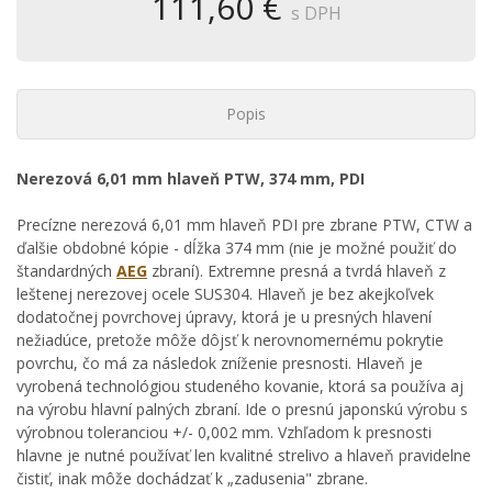
111,60 €
s DPH
Popis
Nerezová 6,01 mm hlaveň PTW, 374 mm, PDI
Precízne nerezová 6,01 mm hlaveň PDI pre zbrane PTW, CTW a
ďalšie obdobné kópie - dĺžka 374 mm (nie je možné použiť do
štandardných
AEG
zbraní). Extremne presná a tvrdá hlaveň z
leštenej nerezovej ocele SUS304. Hlaveň je bez akejkoľvek
dodatočnej povrchovej úpravy, ktorá je u presných hlavení
nežiadúce, pretože môže dôjsť k nerovnomernému pokrytie
povrchu, čo má za následok zníženie presnosti. Hlaveň je
vyrobená technológiou studeného kovanie, ktorá sa používa aj
na výrobu hlavní palných zbraní. Ide o presnú japonskú výrobu s
výrobnou toleranciou +/- 0,002 mm. Vzhľadom k presnosti
hlavne je nutné používať len kvalitné strelivo a hlaveň pravidelne
čistiť, inak môže dochádzať k „zadusenia" zbrane.