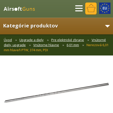
Menu
Kategórie produktov
Úvod
Upgrade a diely
Pre elektrické zbrane
Vnútorné
diely, upgrade
Vnútorne hlavne
6,01 mm
Nerezová 6,01
mm hlaveň PTW, 374 mm, PDI