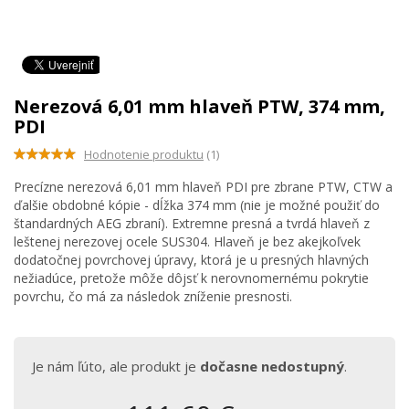
Nerezová 6,01 mm hlaveň PTW, 374 mm,
PDI
Hodnotenie produktu
(1)
Precízne nerezová 6,01 mm hlaveň PDI pre zbrane PTW, CTW a
ďalšie obdobné kópie - dĺžka 374 mm (nie je možné použiť do
štandardných AEG zbraní). Extremne presná a tvrdá hlaveň z
leštenej nerezovej ocele SUS304. Hlaveň je bez akejkoľvek
dodatočnej povrchovej úpravy, ktorá je u presných hlavných
nežiadúce, pretože môže dôjsť k nerovnomernému pokrytie
povrchu, čo má za následok zníženie presnosti.
Je nám ľúto, ale produkt je
dočasne nedostupný
.