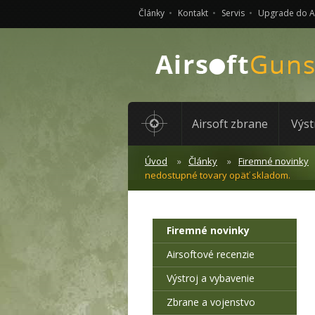
Články
Kontakt
Servis
Upgrade do 
Airsoft zbrane
Výst
Úvod
Články
Firemné novinky
nedostupné tovary opäť skladom.
Firemné novinky
Airsoftové recenzie
Výstroj a vybavenie
Zbrane a vojenstvo