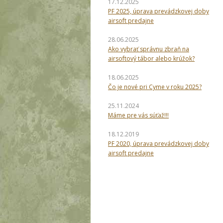
17.12.2025
PF 2025, úprava prevádzkovej doby
airsoft predajne
28.06.2025
Ako vybrať správnu zbraň na
airsoftový tábor alebo krúžok?
18.06.2025
Čo je nové pri Cyme v roku 2025?
25.11.2024
Máme pre vás súťaž!!!
18.12.2019
PF 2020, úprava prevádzkovej doby
airsoft predajne