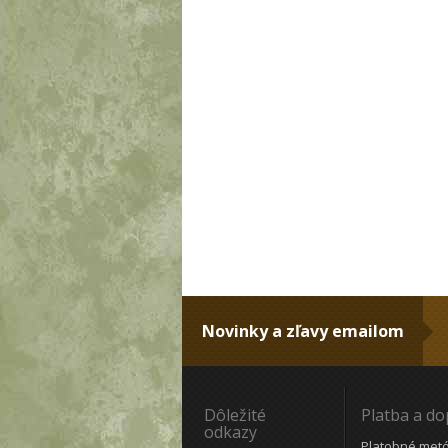
Novinky a zľavy emailom
Dôležité
Platba a d
odkazy
Platobné met