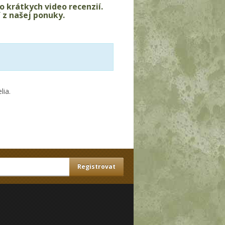
o krátkych video recenzií.
í z našej ponuky.
lia.