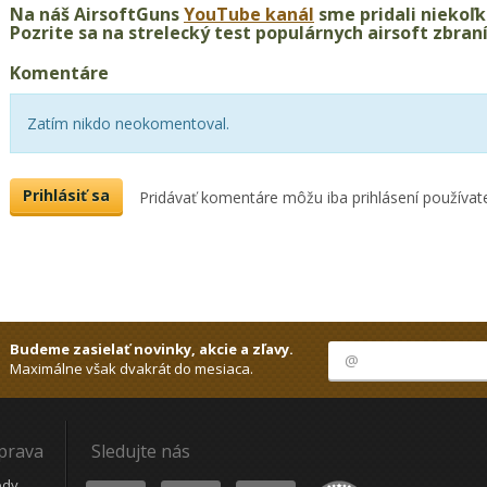
Na náš AirsoftGuns
YouTube kanál
sme pridali niekoľk
Pozrite sa na strelecký test populárnych airsoft zbran
Komentáre
Zatím nikdo neokomentoval.
Prihlásiť sa
Pridávať komentáre môžu iba prihlásení používate
Budeme zasielať novinky, akcie a zľavy.
Maximálne však dvakrát do mesiaca.
oprava
Sledujte nás
Youtube
Facebook
Instagram
Heureka
ódy