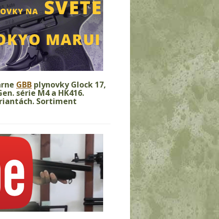
árne
GBB
plynovky Glock 17,
en. série M4 a HK416.
riantách. Sortiment