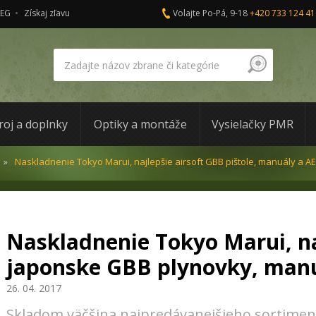
AEG
Získaj zľavu
Volajte Po-Pá, 9-18
+420 733 124 41
roj a doplnky
Optiky a montáže
Vysielačky PMR
Naskladnenie Tokyo Marui, najlepšie airsoft GBB pištole, manuály a AE
Naskladnenie Tokyo Marui, na
japonske GBB plynovky, man
26. 04. 2017
Skladom väčšina najpredávanejšieho sortimen