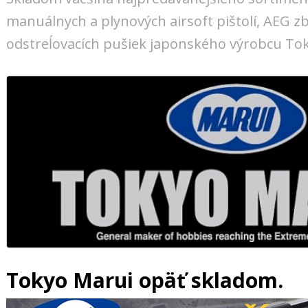
manuálnych a plynových airsoft pištolí, AEG zb
odstreĺovacích pušiek japonského výrobcu To
Tokyo Marui opäť skladom.