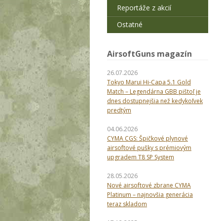
Reportáže z akcií
Ostatné
AirsoftGuns magazín
26.07.2026
Tokyo Marui Hi-Capa 5.1 Gold
Match – Legendárna GBB pištoľ je
dnes dostupnejšia než kedykoľvek
predtým
04.06.2026
CYMA CGS: Špičkové plynové
airsoftové pušky s prémiovým
upgradem T8 SP System
28.05.2026
Nové airsoftové zbrane CYMA
Platinum – najnovšia generácia
teraz skladom