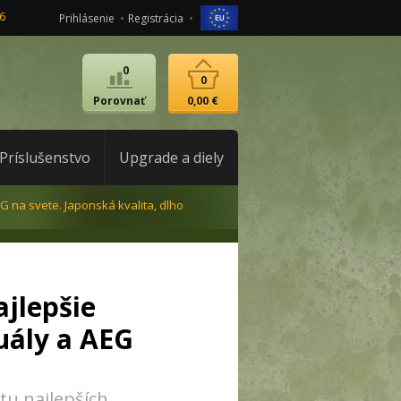
6
Prihlásenie
Registrácia
0
0
Porovnať
0,00 €
Príslušenstvo
Upgrade a diely
G na svete. Japonská kvalita, dlho
jlepšie
uály a AEG
tu najlepších