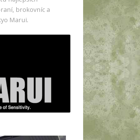
raní, brokovníc a
kyo Marui.