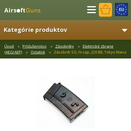
Menu
Kategórie produktov
Úvod
Príslušenstvo
Zásobníky
Elektrické zbrane
(AEG/AEP)
Ostatné
Zásobník SG, hi-cap, 220 BB, Tokyo Marui