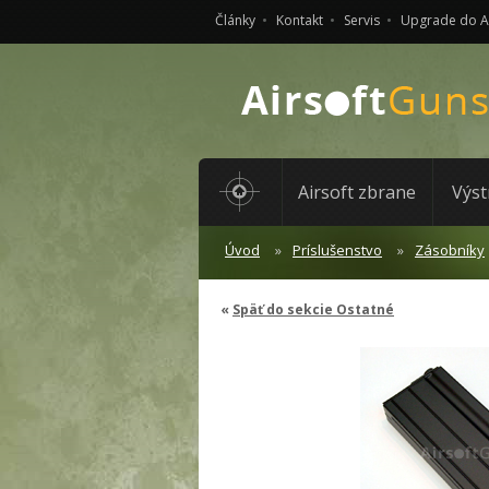
Články
Kontakt
Servis
Upgrade do 
Airsoft zbrane
Výst
Úvod
Príslušenstvo
Zásobníky
Späť do sekcie Ostatné