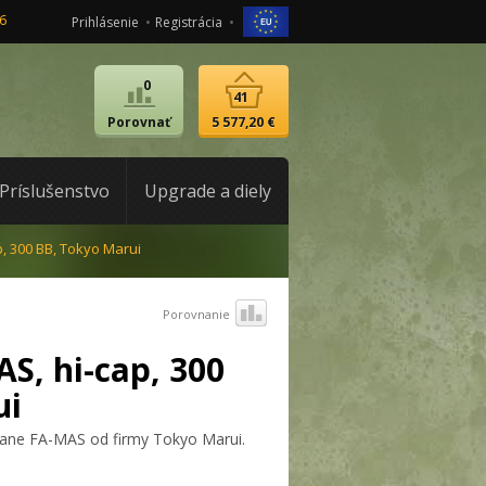
6
Prihlásenie
Registrácia
0
41
Porovnať
5 577,20 €
Príslušenstvo
Upgrade a diely
, 300 BB, Tokyo Marui
Porovnanie
S, hi-cap, 300
ui
rane FA-MAS od firmy Tokyo Marui.