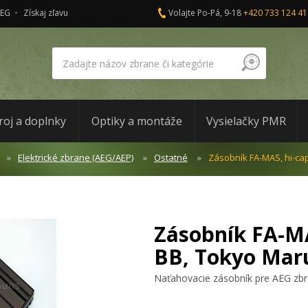
AEG
Získaj zľavu
Volajte Po-Pá, 9-18
+420 733 124 41
roj a doplnky
Optiky a montáže
Vysielačky PMR
Elektrické zbrane (AEG/AEP)
Ostatné
Zásobník FA-MAS, hi-cap
Zásobník FA-MA
BB, Tokyo Mar
Naťahovacie zásobník pre AEG zb