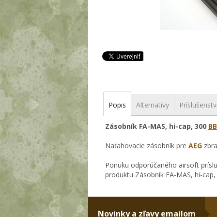
Popis
Alternatívy
Príslušenst
Zásobník FA-MAS, hi-cap, 300
BB
Naťahovacie zásobník pre
AEG
zbra
Ponuku odporúčaného airsoft prísl
produktu Zásobník FA-MAS, hi-cap
Novinky a zľavy emailom