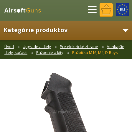
Menu
Kategórie produktov
Úvod
Upgrade a diely
Pre elektrické zbrane
Vonkajšie
diely, súčasti
Pažbenie a kity
Pažbička M16, M4, D-Boys