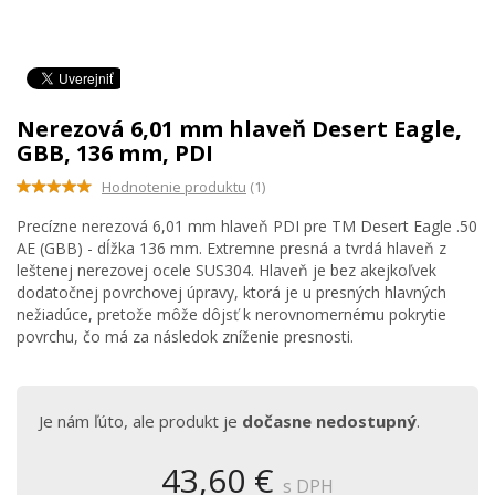
Nerezová 6,01 mm hlaveň Desert Eagle,
GBB, 136 mm, PDI
Hodnotenie produktu
(1)
Precízne nerezová 6,01 mm hlaveň PDI pre TM Desert Eagle .50
AE (GBB) - dĺžka 136 mm. Extremne presná a tvrdá hlaveň z
leštenej nerezovej ocele SUS304. Hlaveň je bez akejkoľvek
dodatočnej povrchovej úpravy, ktorá je u presných hlavných
nežiadúce, pretože môže dôjsť k nerovnomernému pokrytie
povrchu, čo má za následok zníženie presnosti.
Je nám ľúto, ale produkt je
dočasne nedostupný
.
43,60 €
s DPH