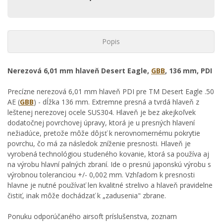
Popis
Nerezová 6,01 mm hlaveň Desert Eagle,
GBB
, 136 mm, PDI
Precízne nerezová 6,01 mm hlaveň PDI pre TM Desert Eagle .50
AE (
GBB
) - dĺžka 136 mm. Extremne presná a tvrdá hlaveň z
leštenej nerezovej ocele SUS304. Hlaveň je bez akejkoľvek
dodatočnej povrchovej úpravy, ktorá je u presných hlavení
nežiadúce, pretože môže dôjsť k nerovnomernému pokrytie
povrchu, čo má za následok zníženie presnosti. Hlaveň je
vyrobená technológiou studeného kovanie, ktorá sa používa aj
na výrobu hlavní palných zbraní. Ide o presnú japonskú výrobu s
výrobnou toleranciou +/- 0,002 mm. Vzhľadom k presnosti
hlavne je nutné používať len kvalitné strelivo a hlaveň pravidelne
čistiť, inak môže dochádzať k „zadusenia" zbrane.
Ponuku odporúčaného airsoft príslušenstva, zoznam