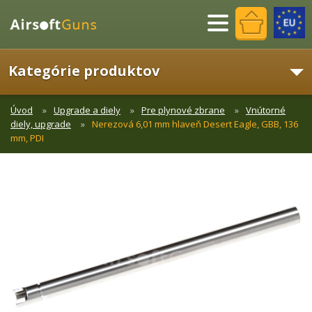
Menu
Kategórie produktov
Úvod
Upgrade a diely
Pre plynové zbrane
Vnútorné
diely, upgrade
Nerezová 6,01 mm hlaveň Desert Eagle, GBB, 136
mm, PDI